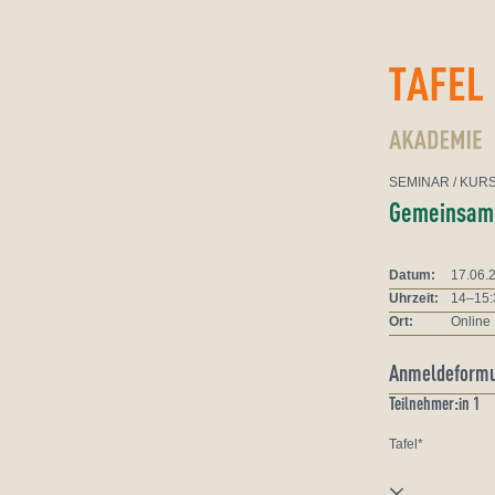
Zum Inhalt springen
SEMINAR
/ KUR
Gemeinsam K
Datum:
17.06.
Uhrzeit:
14–15:
Ort:
Online
Anmeldeformu
Teilnehmer:in 1
Tafel*